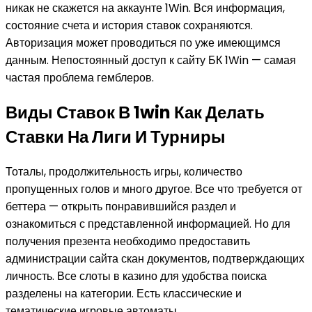
никак не скажется на аккаунте 1Win. Вся информация,
состояние счета и история ставок сохраняются.
Авторизация может проводиться по уже имеющимся
данным. Непостоянный доступ к сайту БК 1Win — самая
частая проблема гемблеров.
Виды Ставок В 1win Как Делать
Ставки На Лиги И Турниры
Тоталы, продолжительность игры, количество
пропущенных голов и много другое. Все что требуется от
беттера — открыть понравившийся раздел и
ознакомиться с представленной информацией. Но для
получения презента необходимо предоставить
администрации сайта скан документов, подтверждающих
личность. Все слоты в казино для удобства поиска
разделены на категории. Есть классические и
тематические игровые автоматы.