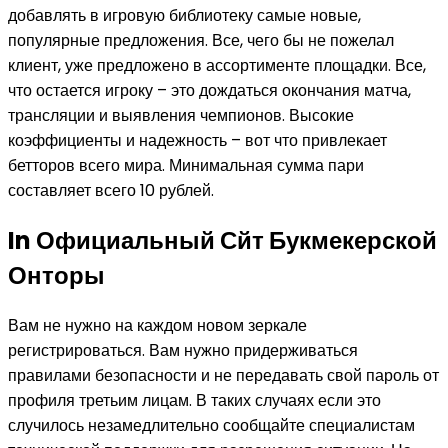
добавлять в игровую библиотеку самые новые,
популярные предложения. Все, чего бы не пожелал
клиент, уже предложено в ассортименте площадки. Все,
что остается игроку – это дождаться окончания матча,
трансляции и выявления чемпионов. Высокие
коэффициенты и надежность – вот что привлекает
бетторов всего мира. Минимальная сумма пари
составляет всего 10 рублей.
In Официальный Сйт Букмекерской
Онторы
Вам не нужно на каждом новом зеркале
регистрироваться. Вам нужно придерживаться
правилами безопасности и не передавать свой пароль от
профиля третьим лицам. В таких случаях если это
случилось незамедлительно сообщайте специалистам