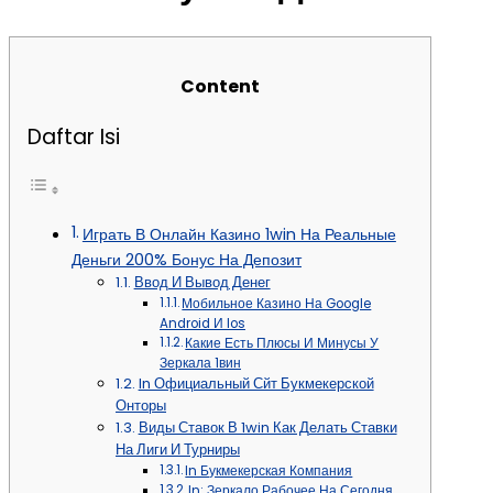
Content
Daftar Isi
Играть В Онлайн Казино 1win На Реальные
Деньги 200% Бонус На Депозит
Ввод И Вывод Денег
Мобильное Казино На Google
Android И Ios
Какие Есть Плюсы И Минусы У
Зеркала 1вин
In Официальный Сйт Букмекерской
Онторы
Виды Ставок В 1win Как Делать Ставки
На Лиги И Турниры
In Букмекерская Компания
In: Зеркало Рабочее На Сегодня