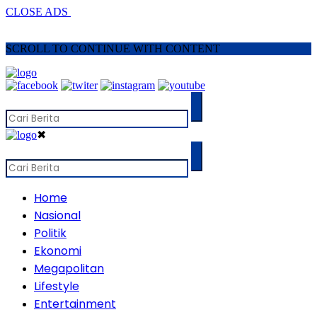
CLOSE ADS
SCROLL TO CONTINUE WITH CONTENT
✖
Home
Nasional
Politik
Ekonomi
Megapolitan
Lifestyle
Entertainment