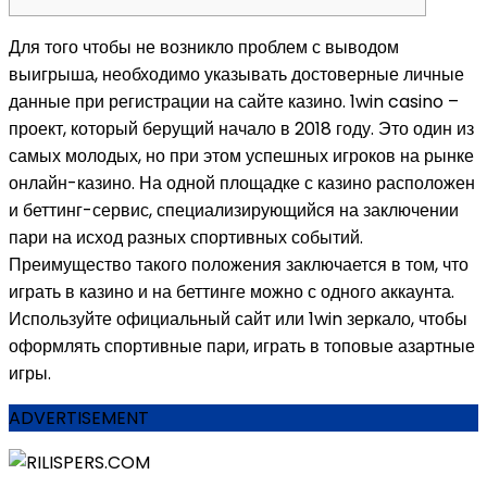
Для того чтобы не возникло проблем с выводом
выигрыша, необходимо указывать достоверные личные
данные при регистрации на сайте казино. 1win casino –
проект, который берущий начало в 2018 году. Это один из
самых молодых, но при этом успешных игроков на рынке
онлайн-казино. На одной площадке с казино расположен
и беттинг-сервис, специализирующийся на заключении
пари на исход разных спортивных событий.
Преимущество такого положения заключается в том, что
играть в казино и на беттинге можно с одного аккаунта.
Используйте официальный сайт или 1win зеркало, чтобы
оформлять спортивные пари, играть в топовые азартные
игры.
ADVERTISEMENT