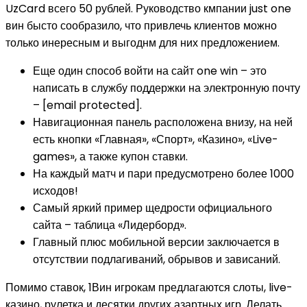
UzCard всего 50 рублей. Руководство кмпании just one
вин бысто сообразило, что привлечь клиентов можно
только инересным и выгоднм для них предложением.
Еще один способ войти на сайт one win – это
написать в службу поддержки на электронную почту
– [email protected].
Навигационная панель расположена внизу, на ней
есть кнопки «Главная», «Спорт», «Казино», «Live-
games», а также купон ставки.
На каждый матч и пари предусмотрено более 1000
исходов!
Самый яркий пример щедрости официального
сайта – таблица «Лидерборд».
Главный плюс мобильной версии заключается в
отсутствии подлагиваний, обрывов и зависаний.
Помимо ставок, 1Вин игрокам предлагаются слоты, live-
казино, рулетка и десятки других азартных игр. Делать