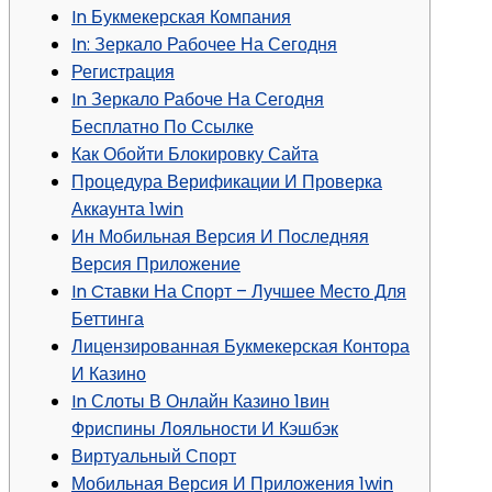
In Букмекерская Компания
In: Зеркало Рабочее На Сегодня
Регистрация
In Зеркало Рабоче На Сегодня
Бесплатно По Ссылке
Как Обойти Блокировку Сайта
Процедура Верификации И Проверка
Аккаунта 1win
Ин Мобильная Версия И Последняя
Версия Приложение
In Cтавки На Спорт – Лучшее Место Для
Беттинга
Лицензированная Букмекерская Контора
И Казино
In Слоты В Онлайн Казино 1вин
Фриспины Лояльности И Кэшбэк
Виртуальный Спорт
Мобильная Версия И Приложения 1win