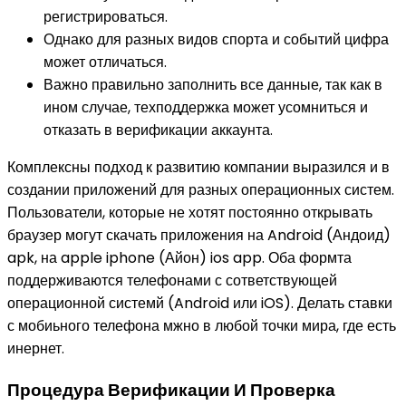
регистрироваться.
Однако для разных видов спорта и событий цифра
может отличаться.
Важно правильно заполнить все данные, так как в
ином случае, техподдержка может усомниться и
отказать в верификации аккаунта.
Комплексны подход к развитию компании выразился и в
создании приложений для разных операционных систем.
Пользователи, которые не хотят постоянно открывать
браузер могут скачать приложения на Android (Андоид)
apk, на apple iphone (Айон) ios app. Оба формта
поддерживаются телефонами с сответствующей
операционной системй (Android или iOS). Делать ставки
с мобиьного телефона мжно в любой точки мира, где есть
инернет.
Процедура Верификации И Проверка