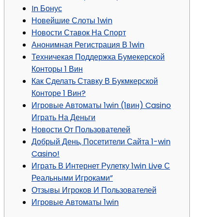
In Бонус
Новейшие Слоты 1win
Новости Ставок На Спорт
Анонимная Регистрация В 1win
Техничекая Поддержка Бумекерской
Конторы 1 Вин
Как Сделать Ставку В Букмкерской
Конторе 1 Вин?
Игровые Автоматы 1win (1вин) Casino
Играть На Деньги
Новости От Пользователей
Добрый День, Посетители Сайта 1-win
Casino!
Играть В Интернет Рулетку 1win Live С
Реальными Игроками”
Отзывы Игроков И Пользователей
Игровые Автоматы 1win