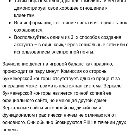
Таким образом, площадка для гэмблинга и беттинга
демонстрирует свое хорошее отношение к
клиентам.
Вся информация, состояние счета и история ставок
сохраняются.
Воспользуйтесь одним из 3-х способов создания
аккаунта – в один клик, через социальные сети или с
использованием электронной почты.
Зачисление денег на игровой баланс, как правило,
происходит за пару минут. Комиссия со стороны
букмекерской конторы отсутствует, однако процент за
операцию может взимать платежная система. Зеркало
букмекерской конторы является точной копией ее
официального сайта, но имеющая другой домен.
Зеркальные сайты интерфейсом, дизайном и
функционалом практически ничем не отличаются от
основного. Они обычно блокируются РКН в течении двух
недель.