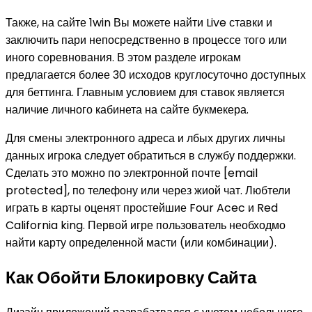
Также, на сайте 1win Вы можете найти Live ставки и
заключить пари непосредственно в процессе того или
иного соревнования. В этом разделе игрокам
предлагается более 30 исходов круглосуточно доступных
для беттинга. Главным условием для ставок является
наличие личного кабинета на сайте букмекера.
Для смены электронного адреса и лбых других личны
данных игрока следует обратиться в службу поддержки.
Сделать это можно по электронной почте [email
protected], по телефону или через жиой чат. Любтели
играть в карты оценят простейшие Four Acec и Red
California king. Первой игре пользователь необходмо
найти карту определенной масти (или комбинации).
Как Обойти Блокировку Сайта