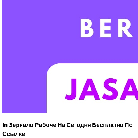
In Зеркало Рабоче На Сегодня Бесплатно По
Ссылке