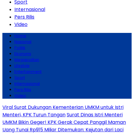
Sport
Internasional
Pers Rilis
Video
Home
Nasional
Politik
Ekonomi
Megapolitan
Lifestyle
Entertainment
Sport
Internasional
Pers Rilis
Video
Viral Surat Dukungan Kementerian UMKM untuk Istri
Menteri, KPK Turun Tangan
Surat Dinas Istri Menteri
UMKM Bikin Geger! KPK Gerak Cepat Panggil Maman
Uang Tunai Rp915 Miliar Ditemukan: Kejutan dari Laci