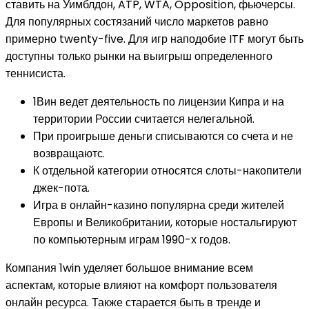
ставить на Уимблдон, ATP, WTA, Opposition, фьючерсы.
Для популярных состязаний число маркетов равно
примерно twenty-five. Для игр наподобие ITF могут быть
доступны только рынки на выигрыш определенного
теннисиста.
1Вин ведет деятельность по лицензии Кипра и на
территории России считается нелегальной.
При проигрыше деньги списываются со счета и не
возвращаютс.
К отдельной категории относятся слоты-накопители
джек-пота.
Игра в онлайн-казино популярна среди жителей
Европы и Великобритании, которые ностальгируют
по компьютерным играм 1990-х годов.
Компания 1win уделяет большое внимание всем
аспектам, которые влияют на комфорт пользователя
онлайн ресурса. Также старается быть в тренде и