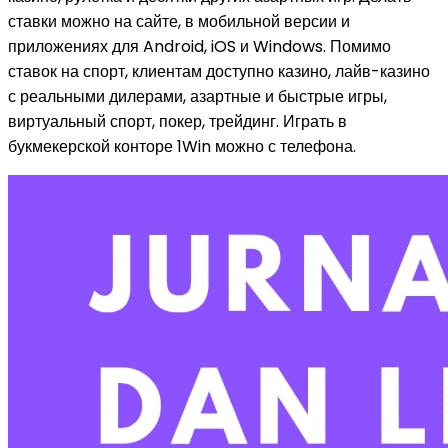
ставки можно на сайте, в мобильной версии и
приложениях для Android, iOS и Windows. Помимо
ставок на спорт, клиентам доступно казино, лайв-казино
с реальными дилерами, азартные и быстрые игры,
виртуальный спорт, покер, трейдинг. Играть в
букмекерской конторе 1Win можно с телефона.