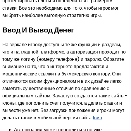
протестировать слоты и определиться с размером
ставки. Все это необходимо для того, чтобы игрок мог
выбрать наиболее выгодную стратегию игры.
Ввод И Вывод Денег
На зеркале игроку доступны те же функции и разделы,
что и на главной платформе, а авторизация проходит по
тому же логину (номеру телефона) и паролю. Обратите
внимание на то, что в интернете предлагаются и
мошеннические ссылки на букмекерскую контору. Они
отличаются своим функционалом и в их дизайне легко
заметить существенные отличия по сравнению с
официальным сайтом. Зачастую создаются такие сайты-
клоны, где пополнить счет получится, а делать ставки и
вывести уже нет. Без загрузки приложения игроки могут
делать ставки в мобильной версии сайта
1вин
.
Авторизация может проводиться по уже