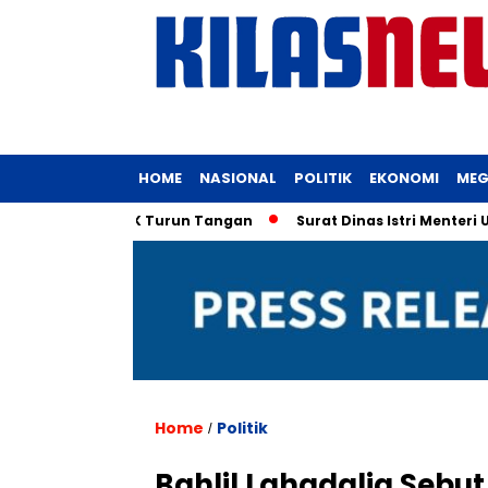
HOME
NASIONAL
POLITIK
EKONOMI
MEG
Menteri, KPK Turun Tangan
Surat Dinas Istri Menteri UMKM 
Home
Politik
/
Bahlil Lahadalia Sebu