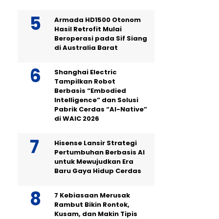
Armada HD1500 Otonom
Hasil Retrofit Mulai
Beroperasi pada Sif Siang
di Australia Barat
Shanghai Electric
Tampilkan Robot
Berbasis “Embodied
Intelligence” dan Solusi
Pabrik Cerdas “AI-Native”
di WAIC 2026
Hisense Lansir Strategi
Pertumbuhan Berbasis AI
untuk Mewujudkan Era
Baru Gaya Hidup Cerdas
7 Kebiasaan Merusak
Rambut Bikin Rontok,
Kusam, dan Makin Tipis