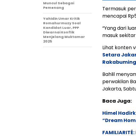
Muncul Sebagai
Pemenang
Termasuk peru
mencapai Rp50
Yahidin Umar Kritik
Romahurmuzy Soal
“Yang dari lu
Kandidat Luar, PPP
Diwarnai Konflik
masuk sekitar 
Menjelang Muktamar
2025
Lihat konten vi
Setara Jakar
Rakabuming
Bahlil menya
perwakilan Ba
Jakarta, Sabtu
Baca Juga:
Himel Hadirk
“Dream Hom
FAMILIARITÉ