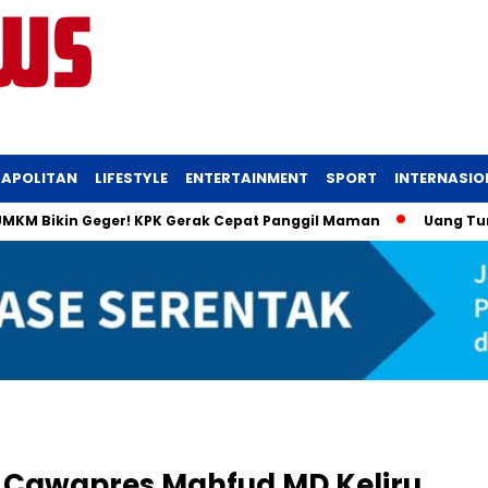
APOLITAN
LIFESTYLE
ENTERTAINMENT
SPORT
INTERNASIO
Bikin Geger! KPK Gerak Cepat Panggil Maman
Uang Tunai Rp91
t Cawapres Mahfud MD Keliru