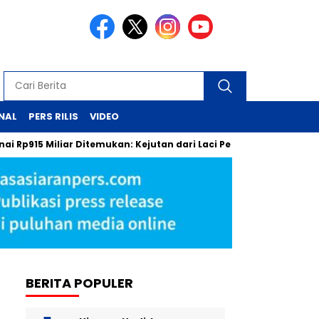
NAL
PERS RILIS
VIDEO
5 Miliar Ditemukan: Kejutan dari Laci Pejabat MA
Pergantian
BERITA POPULER