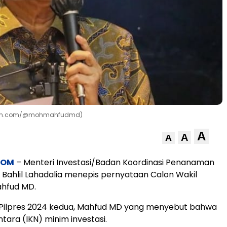
agram.com/@mohmahfudmd)
A
A
A
COM
– Menteri Investasi/Badan Koordinasi Penanaman
Bahlil Lahadalia menepis pernyataan Calon Wakil
ahfud MD.
Pilpres 2024 kedua, Mahfud MD yang menyebut bahwa
tara (IKN) minim investasi.