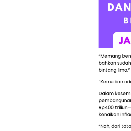
“Memang bena
bahkan sudah
bintang lima.”
“Kemudian ada
Dalam kesempa
pembangunan I
Rp400 triliun
kenaikan infla
“Nah, dari tot