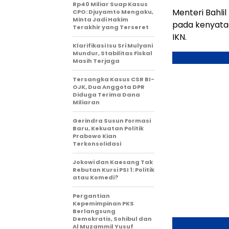
Rp40 Miliar Suap Kasus
Menteri Bahli
CPO: Djuyamto Mengaku,
Minta Jadi Hakim
pada kenyata
Terakhir yang Terseret
IKN.
Klarifikasi Isu Sri Mulyani
Mundur, Stabilitas Fiskal
Masih Terjaga
Tersangka Kasus CSR BI-
OJK, Dua Anggota DPR
Diduga Terima Dana
Miliaran
Gerindra Susun Formasi
Baru, Kekuatan Politik
Prabowo Kian
Terkonsolidasi
Jokowi dan Kaesang Tak
Rebutan Kursi PSI 1: Politik
atau Komedi?
Pergantian
Kepemimpinan PKS
Berlangsung
Demokratis, Sohibul dan
Al Muzammil Yusuf