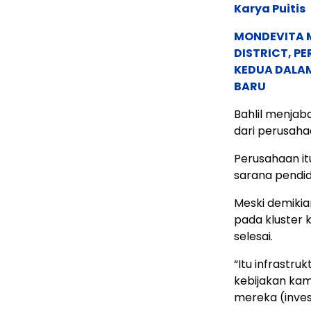
Karya Puitis
MONDEVITA 
DISTRICT, P
KEDUA DALA
BARU
Bahlil menjab
dari perusaha
Perusahaan itu
sarana pendid
Meski demikian
pada kluster 
selesai.
“Itu infrastru
kebijakan kam
mereka (invest