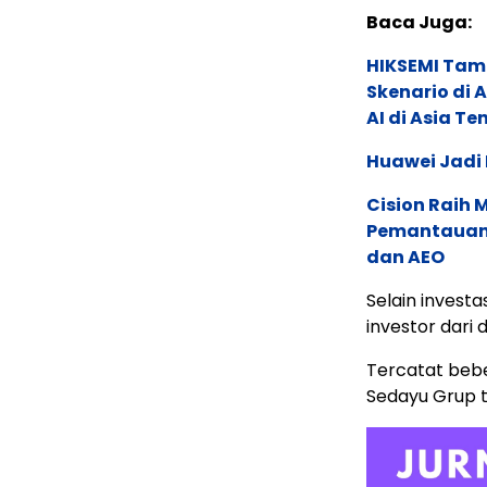
Baca Juga:
HIKSEMI Tam
Skenario di
AI di Asia T
Huawei Jadi
Cision Raih
Pemantauan d
dan AEO
Selain investa
investor dari 
Tercatat beb
Sedayu Grup t