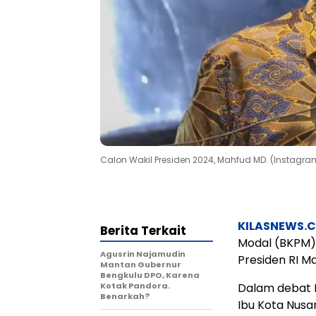
Calon Wakil Presiden 2024, Mahfud MD. (Inst
KILASNEWS.
Berita Terkait
Modal (BKPM) 
Agusrin Najamudin
Presiden RI M
Mantan Gubernur
Bengkulu DPO, Karena
Kotak Pandora.
Dalam debat 
Benarkah?
Ibu Kota Nusan