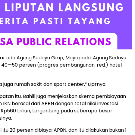
r ada Agung Sedayu Grup, Mayapada. Agung Sedayu
 40—50 persen (progres pembangunan, red.) hotel
 juga rumah sakit dan sport center,” ujarnya.
tan itu, Bahlil juga menjelaskan skema pembiayaan
KN berasal dari APBN dengan total nilai investasi
—Rp560 triliun, tergantung pada seberapa besar
sinya.
al itu 20 persen dibiayai APBN, dan itu dilakukan bukan 1