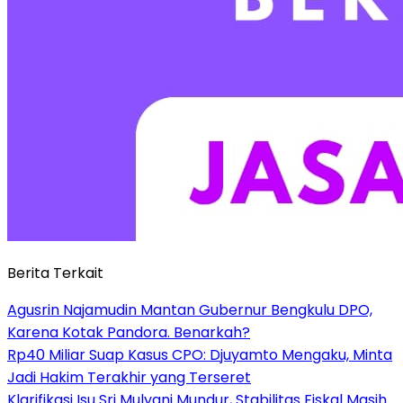
Berita Terkait
Agusrin Najamudin Mantan Gubernur Bengkulu DPO,
Karena Kotak Pandora. Benarkah?
Rp40 Miliar Suap Kasus CPO: Djuyamto Mengaku, Minta
Jadi Hakim Terakhir yang Terseret
Klarifikasi Isu Sri Mulyani Mundur, Stabilitas Fiskal Masih