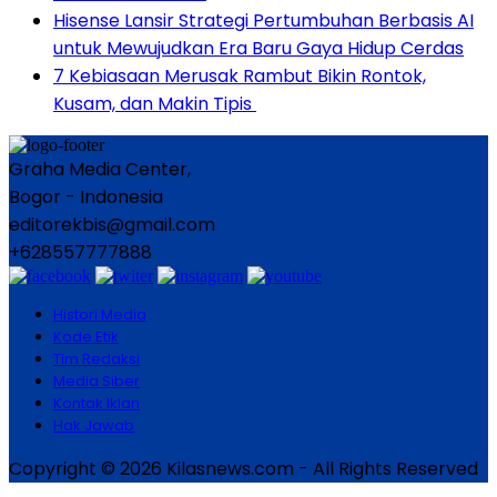
Hisense Lansir Strategi Pertumbuhan Berbasis AI
untuk Mewujudkan Era Baru Gaya Hidup Cerdas
7 Kebiasaan Merusak Rambut Bikin Rontok,
Kusam, dan Makin Tipis
Graha Media Center,
Bogor - Indonesia
editorekbis@gmail.com
+628557777888
Histori Media
Kode Etik
Tim Redaksi
Media Siber
Kontak Iklan
Hak Jawab
Copyright © 2026 Kilasnews.com - All Rights Reserved