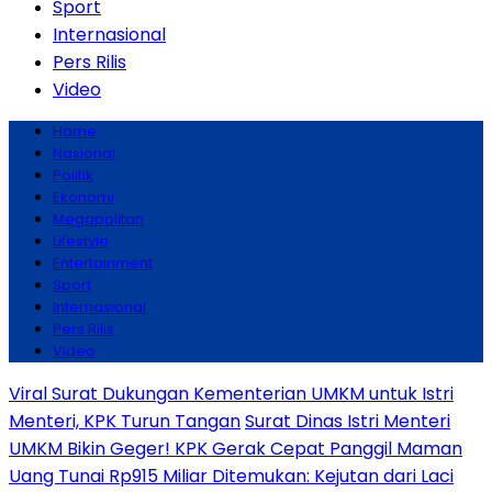
Sport
Internasional
Pers Rilis
Video
Home
Nasional
Politik
Ekonomi
Megapolitan
Lifestyle
Entertainment
Sport
Internasional
Pers Rilis
Video
Viral Surat Dukungan Kementerian UMKM untuk Istri
Menteri, KPK Turun Tangan
Surat Dinas Istri Menteri
UMKM Bikin Geger! KPK Gerak Cepat Panggil Maman
Uang Tunai Rp915 Miliar Ditemukan: Kejutan dari Laci