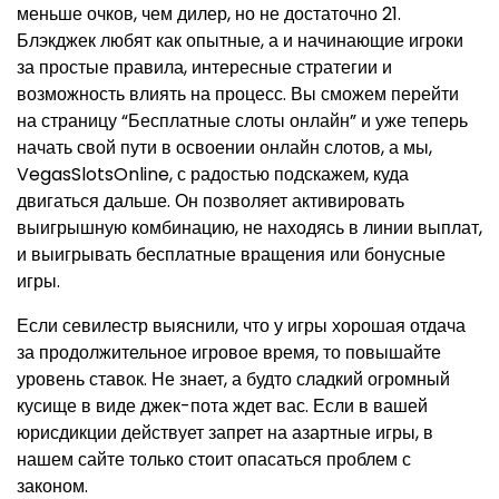
меньше очков, чем дилер, но не достаточно 21.
Блэкджек любят как опытные, а и начинающие игроки
за простые правила, интересные стратегии и
возможность влиять на процесс. Вы сможем перейти
на страницу “Бесплатные слоты онлайн” и уже теперь
начать свой пути в освоении онлайн слотов, а мы,
VegasSlotsOnline, с радостью подскажем, куда
двигаться дальше. Он позволяет активировать
выигрышную комбинацию, не находясь в линии выплат,
и выигрывать бесплатные вращения или бонусные
игры.
Если севилестр выяснили, что у игры хорошая отдача
за продолжительное игровое время, то повышайте
уровень ставок. Не знает, а будто сладкий огромный
кусище в виде джек-пота ждет вас. Если в вашей
юрисдикции действует запрет на азартные игры, в
нашем сайте только стоит опасаться проблем с
законом.