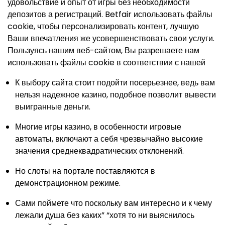
удовольствие и опыт от игры без необходимости
депозитов а регистраций. Betfair использовать файлы
cookie, чтобы персонализировать контент, лучшую
Ваши впечатления же усовершенствовать свои услуги.
Пользуясь нашим веб-сайтом, Вы разрешаете нам
использовать файлы cookie в соответствии с нашей
К выбору сайта стоит подойти посерьезнее, ведь вам
нельзя надежное казино, подобное позволит вывести
выигранные деньги.
Многие игры казино, в особенности игровые
автоматы, включают а себя чрезвычайно высокие
значения среднеквадратических отклонений.
Но слоты на портале поставляются в
демонстрационном режиме.
Сами поймете что поскольку вам интересно и к чему
лежали душа без каких” “хотя то ни выяснилось