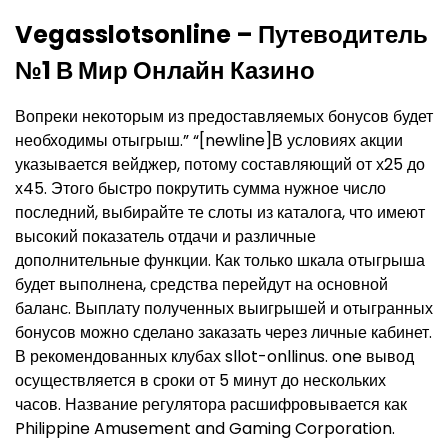
Vegasslotsonline – Путеводитель
№1 В Мир Онлайн Казино
Вопреки некоторым из предоставляемых бонусов будет
необходимы отыгрыш.” “[newline]В условиях акции
указывается вейджер, потому составляющий от х25 до
х45. Этого быстро покрутить сумма нужное число
последний, выбирайте те слоты из каталога, что имеют
высокий показатель отдачи и различные
дополнительные функции. Как только шкала отыгрыша
будет выполнена, средства перейдут на основной
баланс. Выплату полученных выигрышей и отыгранных
бонусов можно сделано заказать через личные кабинет.
В рекомендованных клубах sllot-onllinus. one вывод
осуществляется в сроки от 5 минут до нескольких
часов. Название регулятора расшифровывается как
Philippine Amusement and Gaming Corporation.