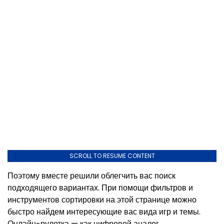
SCROLL TO RESUME CONTENT
Поэтому вместе решили облегчить вас поиск
подходящего вариантах. При помощи фильтров и
инструментов сортировки на этой странице можно
быстро найдем интересующие вас вида игр и темы.
Онлайн-рулетка — как цифровой аналог