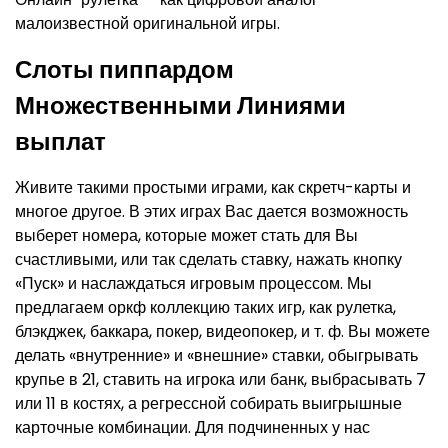
малоизвестной оригинальной игры.
Слоты пиппардом
Множественными Линиями
выплат
Живите такими простыми играми, как скретч-карты и
многое другое. В этих играх Вас дается возможность
выберет номера, которые может стать для Вы
счастливыми, или так сделать ставку, нажать кнопку
«Пуск» и наслаждаться игровым процессом. Мы
предлагаем оркф коллекцию таких игр, как рулетка,
блэкджек, баккара, покер, видеопокер, и т. ф. Вы можете
делать «внутренние» и «внешние» ставки, обыгрывать
крупье в 21, ставить на игрока или банк, выбрасывать 7
или 11 в костях, а регрессной собирать выигрышные
карточные комбинации. Для подчиненных у нас