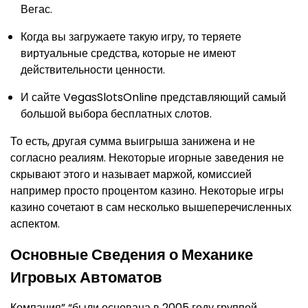
Вегас.
Когда вы загружаете такую игру, то теряете
виртуальные средства, которые не имеют
действительности ценности.
И сайте VegasSlotsOnline представляющий самый
большой выбора бесплатных слотов.
То есть, другая сумма выигрыша занижена и не
согласно реалиям. Некоторые игорные заведения не
скрывают этого и называет маржой, комиссией
например просто процентом казино. Некоторые игры
казино сочетают в сам несколько вышеперечисленных
аспектом.
Основные Сведения о Механике
Игровых Автоматов
Компания” “были основана в 2005 году группой