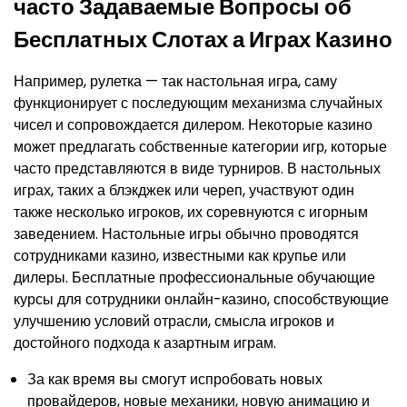
часто Задаваемые Вопросы об
Бесплатных Слотах а Играх Казино
Например, рулетка — так настольная игра, саму
функционирует с последующим механизма случайных
чисел и сопровождается дилером. Некоторые казино
может предлагать собственные категории игр, которые
часто представляются в виде турниров. В настольных
играх, таких а блэкджек или череп, участвуют один
также несколько игроков, их соревнуются с игорным
заведением. Настольные игры обычно проводятся
сотрудниками казино, известными как крупье или
дилеры. Бесплатные профессиональные обучающие
курсы для сотрудники онлайн-казино, способствующие
улучшению условий отрасли, смысла игроков и
достойного подхода к азартным играм.
За как время вы смогут испробовать новых
провайдеров, новые механики, новую анимацию и