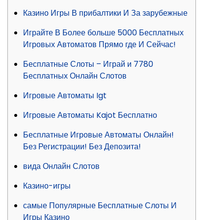
Казино Игры В прибалтики И За зарубежные
Играйте В Более больше 5000 Бесплатных
Игровых Автоматов Прямо где И Сейчас!
Бесплатные Слоты – Играй и 7780
Бесплатных Онлайн Слотов
Игровые Автоматы Igt
Игровые Автоматы Kajot Бесплатно
Бесплатные Игровые Автоматы Онлайн!
Без Регистрации! Без Депозита!
вида Онлайн Слотов
Казино-игры
самые Популярные Бесплатные Слоты И
Игры Казино