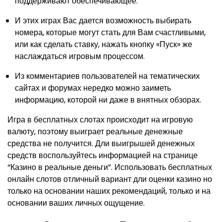
поддерживают обеспечивающее.
И этих играх Вас дается возможность выбирать
номера, которые могут стать для Вам счастливыми,
или как сделать ставку, нажать кнопку «Пуск» же
наслаждаться игровым процессом.
Из комментариев пользователей на тематических
сайтах и форумах нередко можно заиметь
информацию, которой ни даже в внятных обзорах.
Игра в бесплатных слотах происходит на игровую
валюту, поэтому выиграет реальные денежные
средства не получится. Дли выигрышей денежных
средств воспользуйтесь информацией на странице
“Казино в реальные деньги”. Использовать бесплатных
онлайн слотов отличный вариант дли оценки казино но
только на основании наших рекомендаций, только и на
основании ваших личных ощущение.