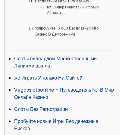
Бесплатные Игры Live Казино
Igt: Лидер Индустрии Игровых
Автоматов
попробуйте 16 000 Бесплатных Игр
Казино В Деморежиме
Слоты пиппардом Множественными
Линиями выплат
же Играть У только На Сайте?
Vegasslotsonline – Путеводитель №1 В Мир
Онлайн Казино
Слоты Без Регистрации
Пробуйте новые Игры Без денежные
Рисков