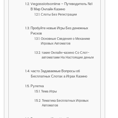
Vegasslotsonline – Путеводитель №1
В Мир Онлайн Казино
Слоты Без Регистрации
Пробуйте новые Игры Без денежных
Рисков
Основные Сведения о Механике
Игровых Автоматов
такие Онлайн-казино Со Слот-
автоматами На Настоящие деньги
часто Задаваемые Вопросы об
Бесплатных Слотах а Играх Казино
Рулетка
Тема Игры
Тематика Бесплатных Игровых
Автоматов