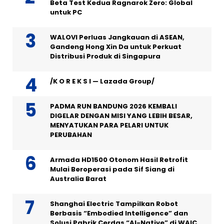
Beta Test Kedua Ragnarok Zero: Global
untuk PC
WALOVI Perluas Jangkauan di ASEAN,
Gandeng Hong Xin Da untuk Perkuat
Distribusi Produk di Singapura
/K O R E K S I — Lazada Group/
PADMA RUN BANDUNG 2026 KEMBALI
DIGELAR DENGAN MISI YANG LEBIH BESAR,
MENYATUKAN PARA PELARI UNTUK
PERUBAHAN
Armada HD1500 Otonom Hasil Retrofit
Mulai Beroperasi pada Sif Siang di
Australia Barat
Shanghai Electric Tampilkan Robot
Berbasis “Embodied Intelligence” dan
Solusi Pabrik Cerdas “AI-Native” di WAIC