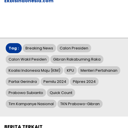
Ekbisindonesia.com
Tag :
Breaking News
Calon Presiden
Calon Wakil Pesiden
Gibran Rakabuming Raka
Koalisi Indonesia Maju (KIM)
KPU
Menteri Pertahanan
Partai Gerindra
Pemilu 2024
Pilpres 2024
Prabowo Subianto
Quick Count
Tim Kampanye Nasional
TKN Prabowo-Gibran
BERITA TERKAIT