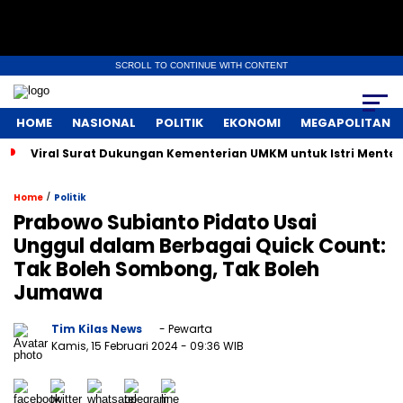
SCROLL TO CONTINUE WITH CONTENT
HOME
NASIONAL
POLITIK
EKONOMI
MEGAPOLITAN
Viral Surat Dukungan Kementerian UMKM untuk Istri Menter
/
Home
Politik
Prabowo Subianto Pidato Usai
Unggul dalam Berbagai Quick Count:
Tak Boleh Sombong, Tak Boleh
Jumawa
Tim Kilas News
- Pewarta
Kamis, 15 Februari 2024
- 09:36 WIB