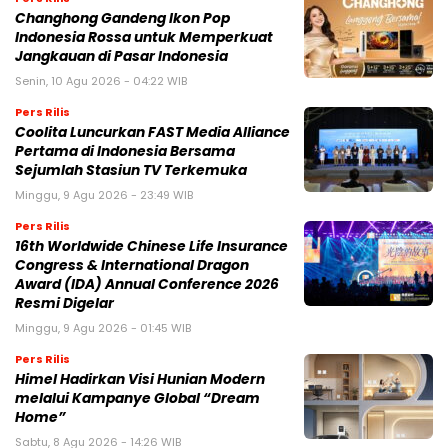
Changhong Gandeng Ikon Pop
Indonesia Rossa untuk Memperkuat
Jangkauan di Pasar Indonesia
Senin, 10 Agu 2026 - 04:22 WIB
Pers Rilis
Coolita Luncurkan FAST Media Alliance
Pertama di Indonesia Bersama
Sejumlah Stasiun TV Terkemuka
Minggu, 9 Agu 2026 - 23:49 WIB
Pers Rilis
16th Worldwide Chinese Life Insurance
Congress & International Dragon
Award (IDA) Annual Conference 2026
Resmi Digelar
Minggu, 9 Agu 2026 - 01:45 WIB
Pers Rilis
Himel Hadirkan Visi Hunian Modern
melalui Kampanye Global “Dream
Home”
Sabtu, 8 Agu 2026 - 14:26 WIB