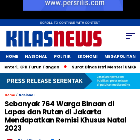
SCROLL TO CONTINUE WITH CONTENT
HOME
NASIONAL
POLITIK
EKONOMI
MEGAPOLITAN
nteri, KPK Turun Tangan
Surat Dinas Istri Menteri UMKM Bik
/
Home
Nasional
Sebanyak 764 Warga Binaan di
Lapas dan Rutan di Jakarta
Mendapatkan Remisi Khusus Natal
2023