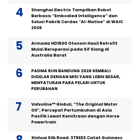
Shanghai Electric Tampilkan Robot
Berbasis “Embodied Intelligence” dan
Solusi Pabrik Cerdas “AI-Native” di WAIC
2026
Armada HD1500 Otonom Hasil Retrofit
Mulai Beroperasi pada Sif Siang di
Australia Barat
PADMA RUN BANDUNG 2026 KEMBALI
DIGELAR DENGAN MISI YANG LEBIH BESAR,
MENYATUKAN PARA PELARI UNTUK
PERUBAHAN
Valvoline™ Global, “The Original Motor
Oil”, Percepat Pertumbuhan di Asia
Pasifik Lewat Kemitraan dengan Horse
Powertrain
Xinhua Silk Road: 3TREES Catat Guinness