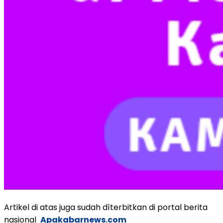
Artikel di atas juga sudah dìterbitkan di portal berita
nasional
Apakabarnews.com