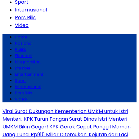
Sport
Internasional
Pers Rilis
Video
Home
Nasional
Politik
Ekonomi
Megapolitan
Lifestyle
Entertainment
Sport
Internasional
Pers Rilis
Video
Viral Surat Dukungan Kementerian UMKM untuk Istri
Menteri, KPK Turun Tangan
Surat Dinas Istri Menteri
UMKM Bikin Geger! KPK Gerak Cepat Panggil Maman
Uang Tunai Rp915 Miliar Ditemukan: Kejutan dari Laci