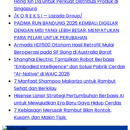
Hong Xin Da untuk Perkuat Distribusi Produk di
Singapura
/K O R E K S I — Lazada Group/
PADMA RUN BANDUNG 2026 KEMBALI DIGELAR
DENGAN MISI YANG LEBIH BESAR, MENYATUKAN
PARA PELARI UNTUK PERUBAHAN
Armada HD1500 Otonom Hasil Retrofit Mulai
Beroperasi pada Sif Siang di Australia Barat
Shanghai Electric Tampilkan Robot Berbasis
“Embodied Intelligence” dan Solusi Pabrik Cerdas
“AI-Native” di WAIC 2026
7 Manfaat Shampoo Makarizo untuk Rambut
Sehat dan Berkilau
Hisense Lansir Strategi Pertumbuhan Berbasis AI
untuk Mewujudkan Era Baru Gaya Hidup Cerdas
7 Kebiasaan Merusak Rambut Bikin Rontok,
Kusam, dan Makin Tipis