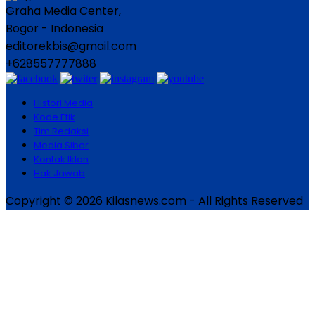
Graha Media Center,
Bogor - Indonesia
editorekbis@gmail.com
+628557777888
Histori Media
Kode Etik
Tim Redaksi
Media Siber
Kontak Iklan
Hak Jawab
Copyright © 2026 Kilasnews.com - All Rights Reserved