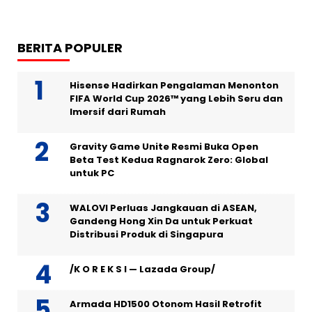
BERITA POPULER
Hisense Hadirkan Pengalaman Menonton
FIFA World Cup 2026™ yang Lebih Seru dan
Imersif dari Rumah
Gravity Game Unite Resmi Buka Open
Beta Test Kedua Ragnarok Zero: Global
untuk PC
WALOVI Perluas Jangkauan di ASEAN,
Gandeng Hong Xin Da untuk Perkuat
Distribusi Produk di Singapura
/K O R E K S I — Lazada Group/
Armada HD1500 Otonom Hasil Retrofit