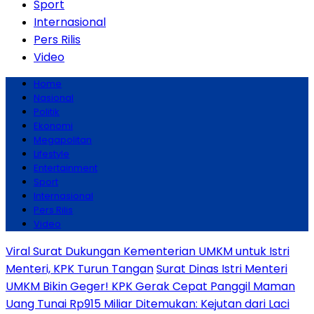
Sport
Internasional
Pers Rilis
Video
Home
Nasional
Politik
Ekonomi
Megapolitan
Lifestyle
Entertainment
Sport
Internasional
Pers Rilis
Video
Viral Surat Dukungan Kementerian UMKM untuk Istri
Menteri, KPK Turun Tangan
Surat Dinas Istri Menteri
UMKM Bikin Geger! KPK Gerak Cepat Panggil Maman
Uang Tunai Rp915 Miliar Ditemukan: Kejutan dari Laci