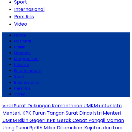
Sport
Internasional
Pers Rilis
Video
Home
Nasional
Politik
Ekonomi
Megapolitan
Lifestyle
Entertainment
Sport
Internasional
Pers Rilis
Video
Viral Surat Dukungan Kementerian UMKM untuk Istri
Menteri, KPK Turun Tangan
Surat Dinas Istri Menteri
UMKM Bikin Geger! KPK Gerak Cepat Panggil Maman
Uang Tunai Rp915 Miliar Ditemukan: Kejutan dari Laci