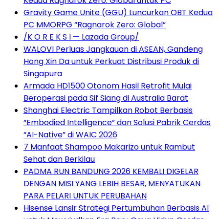
Kedua Ragnarok Zero: Global untuk PC
Gravity Game Unite (GGU) Luncurkan OBT Kedua
PC MMORPG “Ragnarok Zero: Global”
/K O R E K S I — Lazada Group/
WALOVI Perluas Jangkauan di ASEAN, Gandeng
Hong Xin Da untuk Perkuat Distribusi Produk di
Singapura
Armada HD1500 Otonom Hasil Retrofit Mulai
Beroperasi pada Sif Siang di Australia Barat
Shanghai Electric Tampilkan Robot Berbasis
“Embodied Intelligence” dan Solusi Pabrik Cerdas
“AI-Native” di WAIC 2026
7 Manfaat Shampoo Makarizo untuk Rambut
Sehat dan Berkilau
PADMA RUN BANDUNG 2026 KEMBALI DIGELAR
DENGAN MISI YANG LEBIH BESAR, MENYATUKAN
PARA PELARI UNTUK PERUBAHAN
Hisense Lansir Strategi Pertumbuhan Berbasis AI