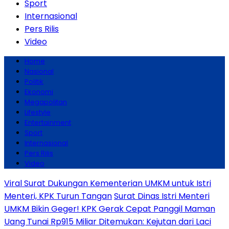
Sport
Internasional
Pers Rilis
Video
Home
Nasional
Politik
Ekonomi
Megapolitan
Lifestyle
Entertainment
Sport
Internasional
Pers Rilis
Video
Viral Surat Dukungan Kementerian UMKM untuk Istri
Menteri, KPK Turun Tangan
Surat Dinas Istri Menteri
UMKM Bikin Geger! KPK Gerak Cepat Panggil Maman
Uang Tunai Rp915 Miliar Ditemukan: Kejutan dari Laci