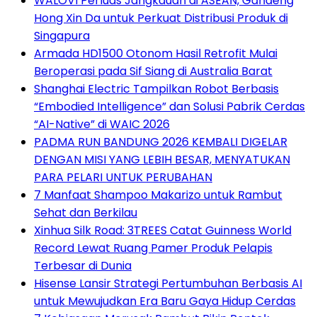
WALOVI Perluas Jangkauan di ASEAN, Gandeng
Hong Xin Da untuk Perkuat Distribusi Produk di
Singapura
Armada HD1500 Otonom Hasil Retrofit Mulai
Beroperasi pada Sif Siang di Australia Barat
Shanghai Electric Tampilkan Robot Berbasis
“Embodied Intelligence” dan Solusi Pabrik Cerdas
“AI-Native” di WAIC 2026
PADMA RUN BANDUNG 2026 KEMBALI DIGELAR
DENGAN MISI YANG LEBIH BESAR, MENYATUKAN
PARA PELARI UNTUK PERUBAHAN
7 Manfaat Shampoo Makarizo untuk Rambut
Sehat dan Berkilau
Xinhua Silk Road: 3TREES Catat Guinness World
Record Lewat Ruang Pamer Produk Pelapis
Terbesar di Dunia
Hisense Lansir Strategi Pertumbuhan Berbasis AI
untuk Mewujudkan Era Baru Gaya Hidup Cerdas