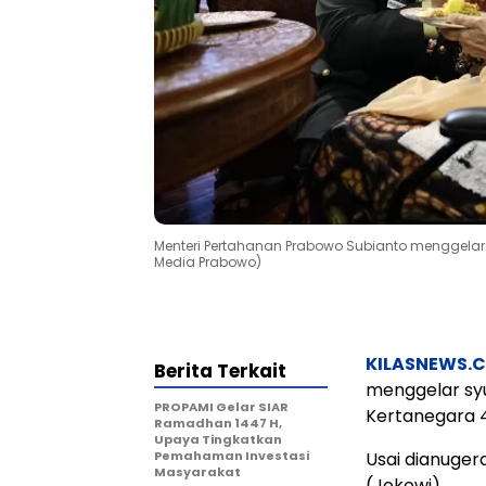
Menteri Pertahanan Prabowo Subianto menggelar 
Media Prabowo)
KILASNEWS.
Berita Terkait
menggelar sy
PROPAMI Gelar SIAR
Kertanegara 4
Ramadhan 1447 H,
Upaya Tingkatkan
Pemahaman Investasi
Usai dianuger
Masyarakat
(Jokowi).