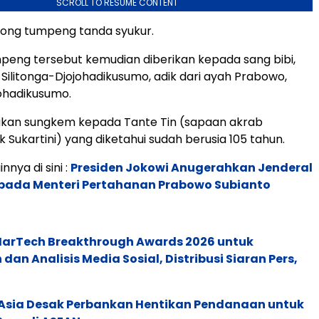
SCROLL TO RESUME CONTENT
ong tumpeng tanda syukur.
eng tersebut kemudian diberikan kepada sang bibi,
i Silitonga-Djojohadikusumo, adik dari ayah Prabowo,
ohadikusumo.
kukan sungkem kepada Tante Tin (sapaan akrab
 Sukartini) yang diketahui sudah berusia 105 tahun.
innya di sini :
Presiden Jokowi Anugerahkan Jenderal
epada Menteri Pertahanan Prabowo Subianto
 MarTech Breakthrough Awards 2026 untuk
an Analisis Media Sosial, Distribusi Siaran Pers,
e Asia Desak Perbankan Hentikan Pendanaan untuk