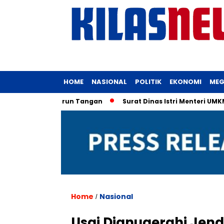
HOME
NASIONAL
POLITIK
EKONOMI
MEG
eri, KPK Turun Tangan
Surat Dinas Istri Menteri UMKM Biki
Home
Nasional
/
Usai Dianugerahi Jend