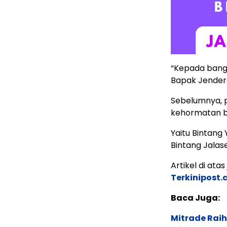
“Kepada bang
Bapak Jendera
Sebelumnya, 
kehormatan bi
Yaitu Bintang
Bintang Jala
Artikel di ata
Terkinipost
Baca Juga:
Mitrade Raih