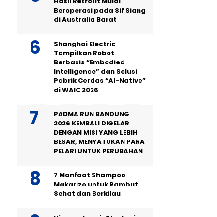
Hasil Retrofit Mulai
Beroperasi pada Sif Siang
di Australia Barat
Shanghai Electric
Tampilkan Robot
Berbasis “Embodied
Intelligence” dan Solusi
Pabrik Cerdas “AI-Native”
di WAIC 2026
PADMA RUN BANDUNG
2026 KEMBALI DIGELAR
DENGAN MISI YANG LEBIH
BESAR, MENYATUKAN PARA
PELARI UNTUK PERUBAHAN
7 Manfaat Shampoo
Makarizo untuk Rambut
Sehat dan Berkilau