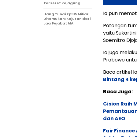
Terseret Kejagung
Ia pun memot
Uang Tunai Rp915 Miliar
Ditemukan: Kejutan dari
Laci Pejabat MA
Potongan tump
yaitu Sukartin
Soemitro Djoj
Ia juga mela
Prabowo untuk
Baca artikel la
Bintang 4 k
Baca Juga:
Cision Raih
Pemantauan d
dan AEO
Fair Financ