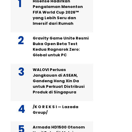
Hisense Hadirkan
Pengalaman Menonton
FIFA World Cup 2026™
yang Lebih Seru dan
Imersif dari Rumah
Gravity Game Unite Resmi
Buka Open Beta Test
Kedua Ragnarok Zero:
Global untuk PC
WALOVI Perluas
Jangkauan di ASEAN,
Gandeng Hong Xin Da
untuk Perkuat Distribusi
Produk di Singapura
/K O R E K S I — Lazada
Group/
Armada HD1500 Otonom