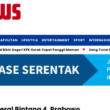
APOLITAN
LIFESTYLE
ENTERTAINMENT
SPORT
INTERNASIO
n Geger! KPK Gerak Cepat Panggil Maman
Uang Tunai Rp915 Mi
eral Bintang 4, Prabowo