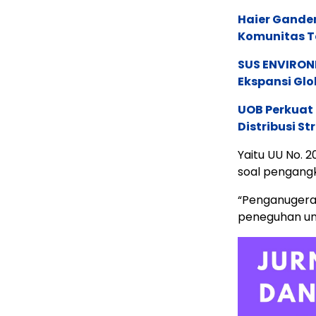
Haier Ganden
Komunitas T
SUS ENVIRONM
Ekspansi Glo
UOB Perkuat
Distribusi St
Yaitu UU No. 
soal pengangk
“Penganugerah
peneguhan un