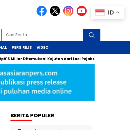
ID
NAL
PERS RILIS
VIDEO
liar Ditemukan: Kejutan dari Laci Pejabat MA
Pergantian Ke
BERITA POPULER