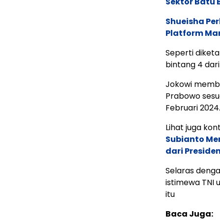
Sektor Batu 
Shueisha Pe
Platform Ma
Seperti dike
bintang 4 dari
Jokowi membe
Prabowo sesu
Februari 2024
Lihat juga kont
Subianto Men
dari Preside
Selaras deng
istimewa TNI 
itu
Baca Juga: