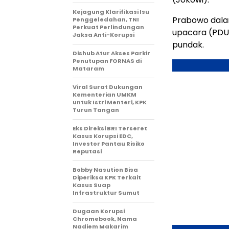
Kejagung Klarifikasi Isu
Prabowo dala
Penggeledahan, TNI
Perkuat Perlindungan
upacara (PDU)
Jaksa Anti-Korupsi
pundak.
Dishub Atur Akses Parkir
Penutupan FORNAS di
Mataram
Viral Surat Dukungan
Kementerian UMKM
untuk Istri Menteri, KPK
Turun Tangan
Eks Direksi BRI Terseret
Kasus Korupsi EDC,
Investor Pantau Risiko
Reputasi
Bobby Nasution Bisa
Diperiksa KPK Terkait
Kasus Suap
Infrastruktur Sumut
Dugaan Korupsi
Chromebook, Nama
Nadiem Makarim