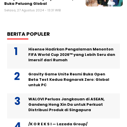
Buka Peluang Global
Selasa, 27 Agustus 2024 - 13:31 WIB
BERITA POPULER
Hisense Hadirkan Pengalaman Menonton
FIFA World Cup 2026™ yang Lebih Seru dan
Imersif dari Rumah
Gravity Game Unite Resmi Buka Open
Beta Test Kedua Ragnarok Zero: Global
untuk PC
WALOVI Perluas Jangkauan di ASEAN,
Gandeng Hong Xin Da untuk Perkuat
Distribusi Produk di Singapura
/K O R E K S I — Lazada Group/