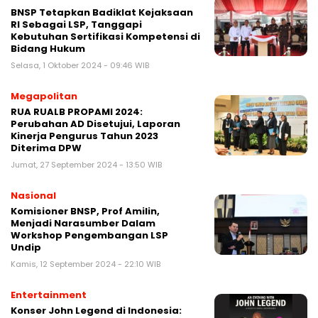
BNSP Tetapkan Badiklat Kejaksaan
RI Sebagai LSP, Tanggapi
Kebutuhan Sertifikasi Kompetensi di
Bidang Hukum
Selasa, 1 Oktober 2024 - 09:46 WIB
Megapolitan
RUA RUALB PROPAMI 2024:
Perubahan AD Disetujui, Laporan
Kinerja Pengurus Tahun 2023
Diterima DPW
Jumat, 27 September 2024 - 13:50 WIB
Nasional
Komisioner BNSP, Prof Amilin,
Menjadi Narasumber Dalam
Workshop Pengembangan LSP
Undip
Kamis, 12 September 2024 - 22:10 WIB
Entertainment
Konser John Legend di Indonesia: