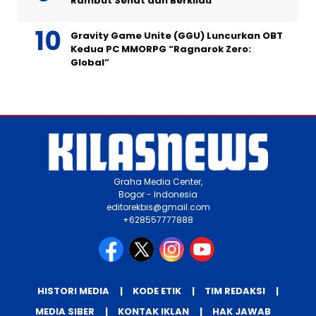
Rambut Sehat dan Berkilau
Gravity Game Unite (GGU) Luncurkan OBT
Kedua PC MMORPG “Ragnarok Zero:
Global”
Graha Media Center,
Bogor - Indonesia
editorekbis@gmail.com
+628557777888
HISTORI MEDIA
KODE ETIK
TIM REDAKSI
MEDIA SIBER
KONTAK IKLAN
HAK JAWAB