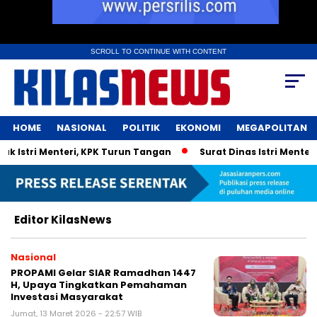
SCROLL TO CONTINUE WITH CONTENT
HOME
NASIONAL
POLITIK
EKONOMI
MEGAPOLITAN
stri Menteri, KPK Turun Tangan
Surat Dinas Istri Menteri 
Editor KilasNews
Nasional
PROPAMI Gelar SIAR Ramadhan 1447
H, Upaya Tingkatkan Pemahaman
Investasi Masyarakat
Jumat, 13 Maret 2026 - 22:57 WIB