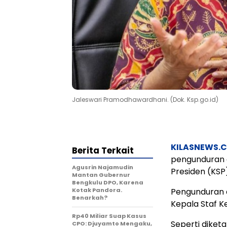
Jaleswari Pramodhawardhani. (Dok. Ksp.go.id)
KILASNEWS.
Berita Terkait
pengunduran d
Agusrin Najamudin
Presiden (KSP
Mantan Gubernur
Bengkulu DPO, Karena
Kotak Pandora.
Pengunduran d
Benarkah?
Kepala Staf Ke
Rp40 Miliar Suap Kasus
Seperti diket
CPO: Djuyamto Mengaku,