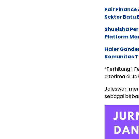
Fair Financ
Sektor Batu 
Shueisha Pe
Platform Ma
Haier Ganden
Komunitas T
“Terhitung 1 F
diterima di Ja
Jaleswari men
sebagai beban