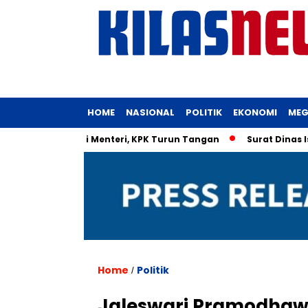
HOME
NASIONAL
POLITIK
EKONOMI
MEG
ntuk Istri Menteri, KPK Turun Tangan
Surat Dinas Istri Me
Home
Politik
/
Jaleswari Pramodhawa