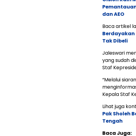
Pemantauan d
dan AEO
Baca artikel la
Berdayakan 
Tak Dibeli
Jaleswari me
yang sudah di
Staf Kepresid
“Melalui siara
menginformasi
Kepala Staf K
Lihat juga kont
Pak Sholeh 
Tengah
Baca Juga: