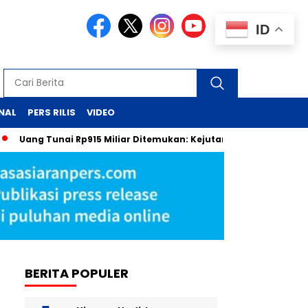
ID
NAL
PERS RILIS
VIDEO
 Tunai Rp915 Miliar Ditemukan: Kejutan dari Laci Pejabat MA
BERITA POPULER