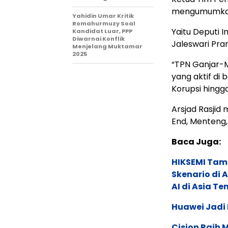
mengumumkan
Yahidin Umar Kritik
Romahurmuzy Soal
Yaitu Deputi 
Kandidat Luar, PPP
Diwarnai Konflik
Jaleswari Pr
Menjelang Muktamar
2025
“TPN Ganjar-
yang aktif di 
Korupsi hingga
Arsjad Rasjid
End, Menteng,
Baca Juga:
HIKSEMI Tam
Skenario di
AI di Asia T
Huawei Jadi
Cision Raih