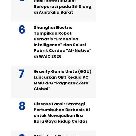
Hasil Retrofit Mulai
Beroperasi pada Sif Siang
di Australia Barat
Shanghai Electric
Tampilkan Robot
Berbasis “Embodied
Intelligence” dan Solusi
Pabrik Cerdas “AI-Native”
di WAIC 2026
Gravity Game Unite (GGU)
Luncurkan OBT Kedua PC
MMORPG “Ragnarok Zero:
Global”
Hisense Lansir Strategi
Pertumbuhan Berbasis AI
untuk Mewujudkan Era
Baru Gaya Hidup Cerdas