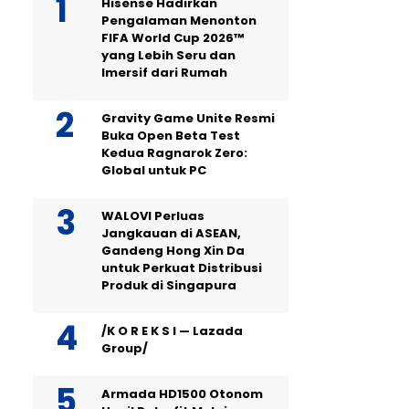
Hisense Hadirkan
Pengalaman Menonton
FIFA World Cup 2026™
yang Lebih Seru dan
Imersif dari Rumah
Gravity Game Unite Resmi
Buka Open Beta Test
Kedua Ragnarok Zero:
Global untuk PC
WALOVI Perluas
Jangkauan di ASEAN,
Gandeng Hong Xin Da
untuk Perkuat Distribusi
Produk di Singapura
/K O R E K S I — Lazada
Group/
Armada HD1500 Otonom