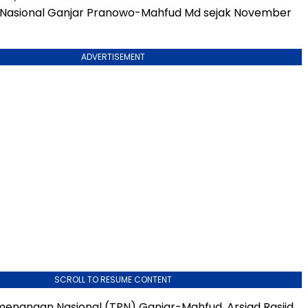
asional Ganjar Pranowo-Mahfud Md sejak November
ADVERTISEMENT
SCROLL TO RESUME CONTENT
enangan Nasional (TPN) Ganjar-Mahfud, Arsjad Rasjid,