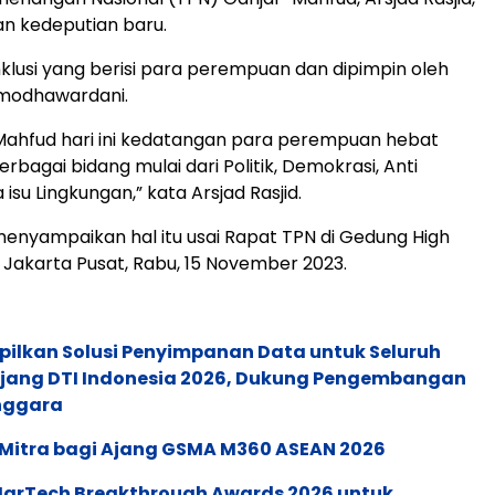
 kedeputian baru.
Inklusi yang berisi para perempuan dan dipimpin oleh
amodhawardani.
Mahfud hari ini kedatangan para perempuan hebat
berbagai bidang mulai dari Politik, Demokrasi, Anti
 isu Lingkungan,” kata Arsjad Rasjid.
 menyampaikan hal itu usai Rapat TPN di Gedung High
 Jakarta Pusat, Rabu, 15 November 2023.
pilkan Solusi Penyimpanan Data untuk Seluruh
 Ajang DTI Indonesia 2026, Dukung Pengembangan
enggara
 Mitra bagi Ajang GSMA M360 ASEAN 2026
 MarTech Breakthrough Awards 2026 untuk