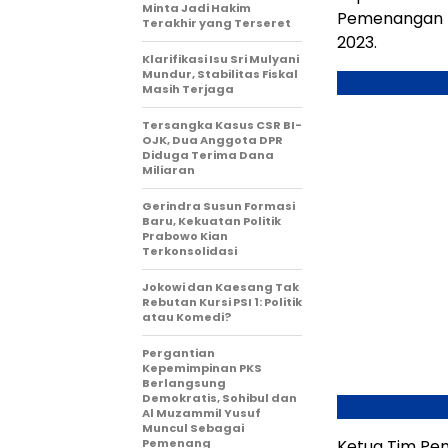
Minta Jadi Hakim
Pemenangan N
Terakhir yang Terseret
2023.
Klarifikasi Isu Sri Mulyani
Mundur, Stabilitas Fiskal
Masih Terjaga
Tersangka Kasus CSR BI-
OJK, Dua Anggota DPR
Diduga Terima Dana
Miliaran
Gerindra Susun Formasi
Baru, Kekuatan Politik
Prabowo Kian
Terkonsolidasi
Jokowi dan Kaesang Tak
Rebutan Kursi PSI 1: Politik
atau Komedi?
Pergantian
Kepemimpinan PKS
Berlangsung
Demokratis, Sohibul dan
Al Muzammil Yusuf
Muncul Sebagai
Pemenang
Ketua Tim Pem