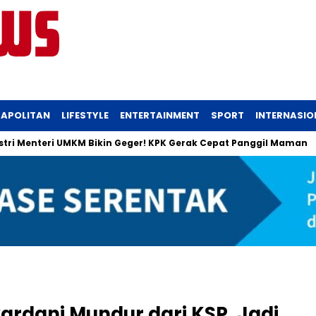
APOLITAN
LIFESTYLE
ENTERTAINMENT
SPORT
INTERNASIO
nteri UMKM Bikin Geger! KPK Gerak Cepat Panggil Maman
Uang
rdani Mundur dari KSP, Jadi