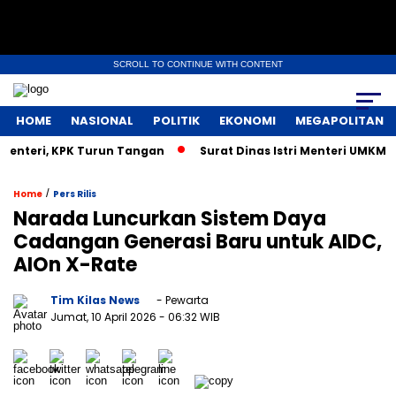
SCROLL TO CONTINUE WITH CONTENT
HOME
NASIONAL
POLITIK
EKONOMI
MEGAPOLITAN
teri, KPK Turun Tangan
Surat Dinas Istri Menteri UMKM Bik
/
Home
Pers Rilis
Narada Luncurkan Sistem Daya
Cadangan Generasi Baru untuk AIDC,
AIOn X-Rate
Tim Kilas News
- Pewarta
Jumat, 10 April 2026
- 06:32 WIB