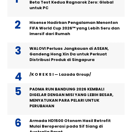
Beta Test Kedua Ragnarok Zero: Global
untuk PC
Hisense Hadirkan Pengalaman Menonton
FIFA World Cup 2026™ yang Lebih Seru dan
Imersif dari Rumah
WALOVI Perluas Jangkauan di ASEAN,
Gandeng Hong Xin Da untuk Perkuat
Distribusi Produk di Singapura
/K O R E K S I — Lazada Group/
PADMA RUN BANDUNG 2026 KEMBALI
DIGELAR DENGAN MISI YANG LEBIH BESAR,
MENYATUKAN PARA PELARI UNTUK
PERUBAHAN
Armada HD1500 Otonom Hasil Retrofit
Mulai Beroperasi pada Sif Siang di
Australia Barat