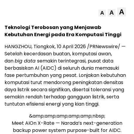
A
A
A
Teknologi Terobosan yang Menjawab
Kebutuhan Energi pada Era Komputasi Tinggi
HANGZHOU, Tiongkok
,
10 April 2026
/PRNewswire/ —
Setelah kecerdasan buatan, komputasi awan,
dan
big data
semakin terintegrasi, pusat data
berbasiskan AI (AIDC) di seluruh dunia memasuki
fase pertumbuhan yang pesat. Lonjakan kebutuhan
komputasi turut mendorong peningkatan densitas
daya listrik secara signifikan, disertai toleransi yang
semakin rendah terhadap gangguan listrik, serta
tuntutan efisiensi energi yang kian tinggi.
&amp;amp;amp;amp;amp;nbsp;
Meet AIOn X-Rate — Narada’s next-generation
backup power system purpose-built for AIDC.