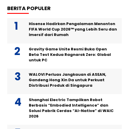
BERITA POPULER
Hisense Hadirkan Pengalaman Menonton
FIFA World Cup 2026™ yang Lebih Seru dan
Imersif dari Rumah
Gravity Game Unite Resmi Buka Open
Beta Test Kedua Ragnarok Zero: Global
untuk PC
WALOVI Perluas Jangkauan di ASEAN,
Gandeng Hong Xin Da untuk Perkuat
Distribusi Produk di Singapura
Shanghai Electric Tampilkan Robot
Berbasis “Embodied Intelligence” dan
Solusi Pabrik Cerdas “AI-Native” di WAIC
2026