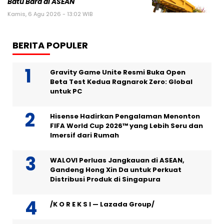
Batu Bara di ASEAN
Kamis, 6 Agu 2026 - 13:02 WIB
BERITA POPULER
Gravity Game Unite Resmi Buka Open
Beta Test Kedua Ragnarok Zero: Global
untuk PC
Hisense Hadirkan Pengalaman Menonton
FIFA World Cup 2026™ yang Lebih Seru dan
Imersif dari Rumah
WALOVI Perluas Jangkauan di ASEAN,
Gandeng Hong Xin Da untuk Perkuat
Distribusi Produk di Singapura
/K O R E K S I — Lazada Group/