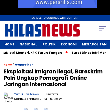
SCROLL TO CONTINUE WITH CONTENT
HOME
NASIONAL
POLITIK
EKONOMI
MEGAPOLITAN
 Istri Menteri, KPK Turun Tangan
Surat Dinas Istri Menter
/
Home
Megapolitan
Eksploitasi Imigran Ilegal, Bareskrim
Polri Ungkap Pornografi Online
Jaringan Internasional
Tim Kilas News
- Pewarta
Sabtu, 4 Februari 2023
- 07:36 WIB