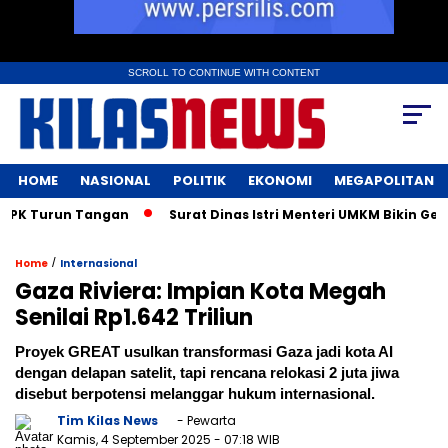
SCROLL TO CONTINUE WITH CONTENT
HOME
NASIONAL
POLITIK
EKONOMI
MEGAPOLITAN
Turun Tangan
Surat Dinas Istri Menteri UMKM Bikin Geger! 
/
Home
Internasional
Gaza Riviera: Impian Kota Megah
Senilai Rp1.642 Triliun
Proyek GREAT usulkan transformasi Gaza jadi kota AI
dengan delapan satelit, tapi rencana relokasi 2 juta jiwa
disebut berpotensi melanggar hukum internasional.
Tim Kilas News
- Pewarta
Kamis, 4 September 2025
- 07:18 WIB