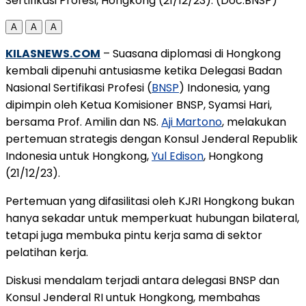
Sertifikasi Profesi, Hongkong (21/12/23). (Doc.BNSP)
A
A
A
KILASNEWS.COM
– Suasana diplomasi di Hongkong
kembali dipenuhi antusiasme ketika Delegasi Badan
Nasional Sertifikasi Profesi (
BNSP
) Indonesia, yang
dipimpin oleh Ketua Komisioner BNSP, Syamsi Hari,
bersama Prof. Amilin dan NS.
Aji Martono
, melakukan
pertemuan strategis dengan Konsul Jenderal Republik
Indonesia untuk Hongkong,
Yul Edison
, Hongkong
(21/12/23).
Pertemuan yang difasilitasi oleh KJRI Hongkong bukan
hanya sekadar untuk memperkuat hubungan bilateral,
tetapi juga membuka pintu kerja sama di sektor
pelatihan kerja.
Diskusi mendalam terjadi antara delegasi BNSP dan
Konsul Jenderal RI untuk Hongkong, membahas