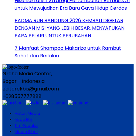
Hisense Lansir Strategi Pertumbuhan Berbasis AI
untuk Mewujudkan Era Baru Gaya Hidup Cerdas
PADMA RUN BANDUNG 2026 KEMBALI DIGELAR
DENGAN MISI YANG LEBIH BESAR, MENYATUKAN
PARA PELARI UNTUK PERUBAHAN
7 Manfaat Shampoo Makarizo untuk Rambut
Sehat dan Berkilau
Graha Media Center,
Bogor - Indonesia
editorekbis@gmail.com
+628557777888
Histori Media
Kode Etik
Tim Redaksi
Media Siber