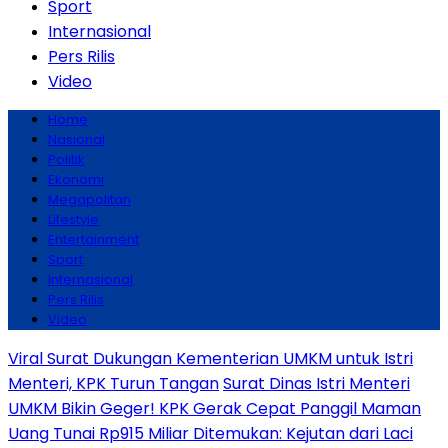
Sport
Internasional
Pers Rilis
Video
Home
Nasional
Politik
Ekonomi
Megapolitan
Lifestyle
Entertainment
Sport
Internasional
Pers Rilis
Video
Viral Surat Dukungan Kementerian UMKM untuk Istri
Menteri, KPK Turun Tangan
Surat Dinas Istri Menteri
UMKM Bikin Geger! KPK Gerak Cepat Panggil Maman
Uang Tunai Rp915 Miliar Ditemukan: Kejutan dari Laci