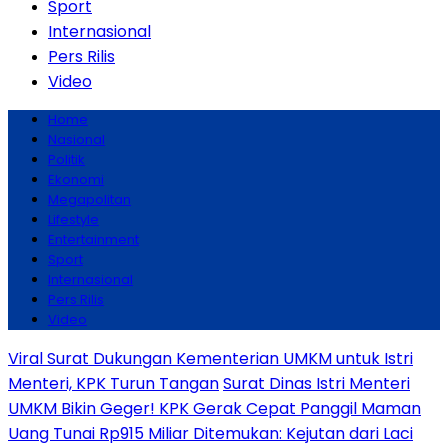
Sport
Internasional
Pers Rilis
Video
Home
Nasional
Politik
Ekonomi
Megapolitan
Lifestyle
Entertainment
Sport
Internasional
Pers Rilis
Video
Viral Surat Dukungan Kementerian UMKM untuk Istri
Menteri, KPK Turun Tangan
Surat Dinas Istri Menteri
UMKM Bikin Geger! KPK Gerak Cepat Panggil Maman
Uang Tunai Rp915 Miliar Ditemukan: Kejutan dari Laci