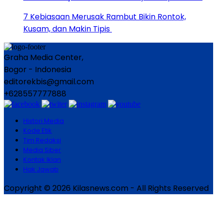
7 Kebiasaan Merusak Rambut Bikin Rontok,
Kusam, dan Makin Tipis
Graha Media Center,
Bogor - Indonesia
editorekbis@gmail.com
+628557777888
Histori Media
Kode Etik
Tim Redaksi
Media Siber
Kontak Iklan
Hak Jawab
Copyright © 2026 Kilasnews.com - All Rights Reserved