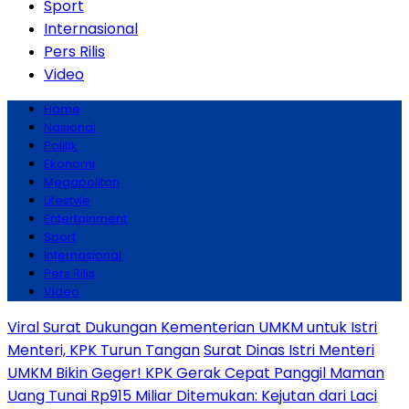
Sport
Internasional
Pers Rilis
Video
Home
Nasional
Politik
Ekonomi
Megapolitan
Lifestyle
Entertainment
Sport
Internasional
Pers Rilis
Video
Viral Surat Dukungan Kementerian UMKM untuk Istri
Menteri, KPK Turun Tangan
Surat Dinas Istri Menteri
UMKM Bikin Geger! KPK Gerak Cepat Panggil Maman
Uang Tunai Rp915 Miliar Ditemukan: Kejutan dari Laci