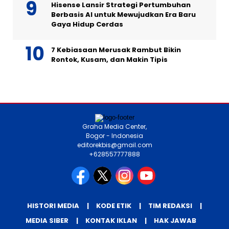
Hisense Lansir Strategi Pertumbuhan
Berbasis AI untuk Mewujudkan Era Baru
Gaya Hidup Cerdas
7 Kebiasaan Merusak Rambut Bikin
Rontok, Kusam, dan Makin Tipis
Graha Media Center,
Bogor - Indonesia
editorekbis@gmail.com
+628557777888
HISTORI MEDIA
KODE ETIK
TIM REDAKSI
MEDIA SIBER
KONTAK IKLAN
HAK JAWAB