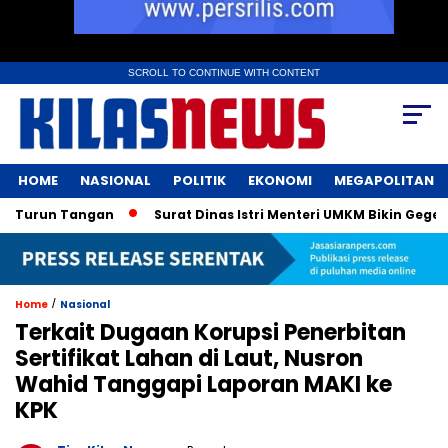
SCROLL TO CONTINUE WITH CONTENT
HOME
NASIONAL
POLITIK
EKONOMI
MEGAPOLITAN
urun Tangan
Surat Dinas Istri Menteri UMKM Bikin Geger! K
/
Home
Nasional
Terkait Dugaan Korupsi Penerbitan
Sertifikat Lahan di Laut, Nusron
Wahid Tanggapi Laporan MAKI ke
KPK