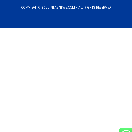
COPYRIGHT © 2026 KILASNEWS.COM - ALL RIGHTS RESERVED