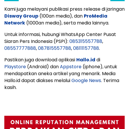
Kami juga melayani publikasi press release di jaringan
Disway Group
(100an media), dan
ProMedia
Network
(1000an media), serta media lainnya.
Untuk informasi, hubungi WhatsApp Center Pusat
Siaran Pers Indonesia (PSPI):
085315557788
,
08557777888
,
087815557788
,
08111157788
.
Pastikan juga download aplikasi
Hallo.id
di
Playstore
(Android) dan
Appstore
(iphone), untuk
mendapatkan aneka artikel yang menarik. Media
Hallo.id dapat diakses melalui
Google News
. Terima
kasih.