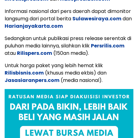
Informasi nasional dari pers daerah dapat dimonitor
langsumg dari portal berita
Sulawesiraya.com
dan
Harianjayakarta.com
Sedangkan untuk publikasi press release serentak di
puluhan media lainnya, silahkan klik
Persrilis.com
atau
Rilispers.com
(150an media).
Untuk harga paket yang lebih hemat klik
Rilisbisnis.com
(khusus media ekbis) dan
Jasasiaranpers.com
(media nasional).