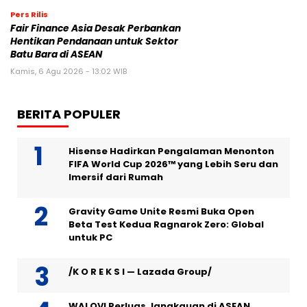
Pers Rilis
Fair Finance Asia Desak Perbankan
Hentikan Pendanaan untuk Sektor
Batu Bara di ASEAN
Kamis, 6 Agu 2026 - 13:02 WIB
BERITA POPULER
Hisense Hadirkan Pengalaman Menonton
FIFA World Cup 2026™ yang Lebih Seru dan
Imersif dari Rumah
Gravity Game Unite Resmi Buka Open
Beta Test Kedua Ragnarok Zero: Global
untuk PC
/K O R E K S I — Lazada Group/
WALOVI Perluas Jangkauan di ASEAN,