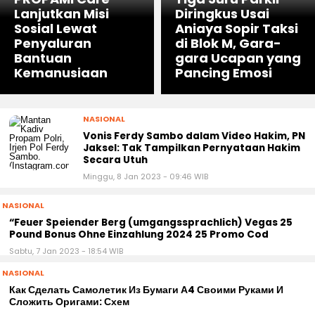
Lanjutkan Misi
Diringkus Usai
Sosial Lewat
Aniaya Sopir Taksi
Penyaluran
di Blok M, Gara-
Bantuan
gara Ucapan yang
Kemanusiaan
Pancing Emosi
NASIONAL
Vonis Ferdy Sambo dalam Video Hakim, PN
Jaksel: Tak Tampilkan Pernyataan Hakim
Secara Utuh
Minggu, 8 Jan 2023 - 09:46 WIB
NASIONAL
“Feuer Speiender Berg (umgangssprachlich) Vegas 25
Pound Bonus Ohne Einzahlung 2024 25 Promo Cod
Sabtu, 7 Jan 2023 - 18:54 WIB
NASIONAL
Как Сделать Самолетик Из Бумаги А4 Своими Руками И
Сложить Оригами: Схем