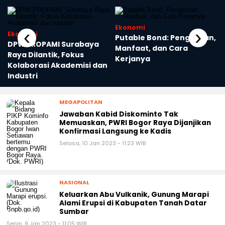
Ekonomi
‹
›
Ekonomi
Putable Bond: Pengertian,
DPW PROPAMI Surabaya
Manfaat, dan Cara
Raya Dilantik, Fokus
Kerjanya
Kolaborasi Akademisi dan
Industri
MEGAPOLITAN
Jawaban Kabid Diskominto Tak
Memuaskan, PWRI Bogor Raya Dijanjikan
Konfirmasi Langsung ke Kadis
Selasa, 10 Jan 2023 - 11:23 WIB
NASIONAL
Keluarkan Abu Vulkanik, Gunung Marapi
Alami Erupsi di Kabupaten Tanah Datar
Sumbar
Senin, 9 Jan 2023 - 11:05 WIB