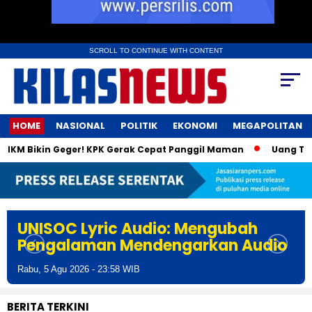
SCROLL TO CONTINUE WITH CONTENT
HOME
NASIONAL
POLITIK
EKONOMI
MEGAPOLITAN
M Bikin Geger! KPK Gerak Cepat Panggil Maman
Uang Tunai Rp
UNISOC Lyric Audio: Mengubah
Pengalaman Mendengarkan Audio
Rabu, 5 Agu 2026 - 23:58 WIB
BERITA TERKINI