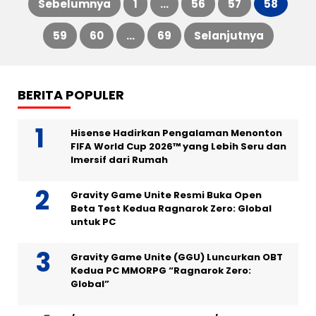
Sebelumnya
1
…
56
57
58
Paginasi
59
60
…
69
Selanjutnya
pos
BERITA POPULER
Hisense Hadirkan Pengalaman Menonton
FIFA World Cup 2026™ yang Lebih Seru dan
Imersif dari Rumah
Gravity Game Unite Resmi Buka Open
Beta Test Kedua Ragnarok Zero: Global
untuk PC
Gravity Game Unite (GGU) Luncurkan OBT
Kedua PC MMORPG “Ragnarok Zero:
Global”