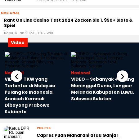
Rabu, 4 Jan 2023 - 13:07 WIB
NASIONAL
Rant On Line Casino Test 2024 Zocken Sie 1, 950+ Slots &
Spiel
Rabu, 4 Jan 2023 - 11:02 WIB
Video
‹
›
Nasional
Nasional
VIDEO – TKW yang
VIDEO – Sebanyak 4 Orang
Terlantar di Malaysia
Meninggal Dunia, Longsor
Pulang ke Indonesia,
Melanda Kabupaten Luwu,
Annisah Kemnali
Sulawesi Selatan
Diboyong Prabowo
Subìanto
POLITIK
Capres Puan Maharani atau Ganjar