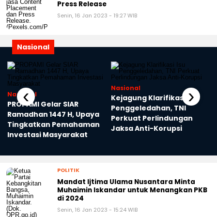
Press Release
Senin, 16 Jan 2023 - 19:27 WIB
Nasional
Nasional
‹
›
Nasional
Kejagung Klarifikasi Isu
PROPAMI Gelar SIAR
Penggeledahan, TNI
Ramadhan 1447 H, Upaya
Perkuat Perlindungan
Tingkatkan Pemahaman
Jaksa Anti-Korupsi
k
Investasi Masyarakat
POLITIK
Mandat Ijtima Ulama Nusantara Minta
Muhaimin Iskandar untuk Menangkan PKB
di 2024
Senin, 16 Jan 2023 - 15:24 WIB