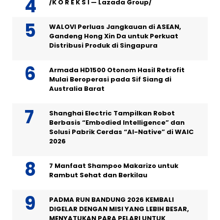
/K O R E K S I — Lazada Group/
WALOVI Perluas Jangkauan di ASEAN,
Gandeng Hong Xin Da untuk Perkuat
Distribusi Produk di Singapura
Armada HD1500 Otonom Hasil Retrofit
Mulai Beroperasi pada Sif Siang di
Australia Barat
Shanghai Electric Tampilkan Robot
Berbasis “Embodied Intelligence” dan
Solusi Pabrik Cerdas “AI-Native” di WAIC
2026
7 Manfaat Shampoo Makarizo untuk
Rambut Sehat dan Berkilau
PADMA RUN BANDUNG 2026 KEMBALI
DIGELAR DENGAN MISI YANG LEBIH BESAR,
MENYATUKAN PARA PELARI UNTUK